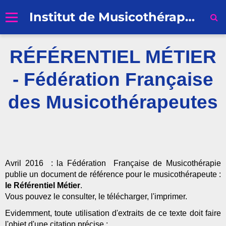
Institut de Musicothérapie de Nantes
Accueil
RÉFÉRENTIEL MÉTIER
Formation professionnelle
- Fédération Française
Recherche
des Musicothérapeutes
Profession Musicothérapeute
Inscriptions et Règlement
Qui sommes-nous ?
Avril 2016 : la Fédération Française de Musicothérapie
Contacts
publie un document de référence pour le musicothérapeute :
le Référentiel Métier
.
Vous pouvez le consulter, le télécharger, l'imprimer.
Evidemment, toute utilisation d'extraits de ce texte doit faire
l'objet d'une citation précise :