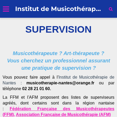
Institut de Musicothérapie de Nantes
Accueil
SUPERVISION
Formation professionnelle
Recherche
Musicothérapeute ? Art-thérapeute ?
Profession Musicothérapeute
Vous cherchez un professionnel assurant
Inscriptions et Règlement
une pratique de supervision ?
Vous pouvez faire appel à l'
Institut de Musicothérapie de
Qui sommes-nous ?
Nantes :
musicotherapie-nantes@orange.fr
ou par
Contacts
téléphone
02 28 21 01 60.
La FFM et l'AFM proposent des listes de superviseurs
agréés, dont certains sont dans la région nantaise
:
Fédération Française des Musicothérapeutes
(FFM)
,
Association Française de Musicothérapie (AFM)