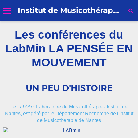
Institut de Musicothérapie de Nantes
Accueil
Les conférences du
Formation professionnelle
LabMin LA PENSÉE EN
Recherche
MOUVEMENT
Profession Musicothérapeute
Inscriptions et Règlement
UN PEU D'HISTOIRE
Qui sommes-nous ?
Contacts
Le
LabMin,
Laboratoire de Musicothérapie - Institut de
Nantes, est géré par le Département Recherche de l'Institut
de Musicothérapie de Nantes